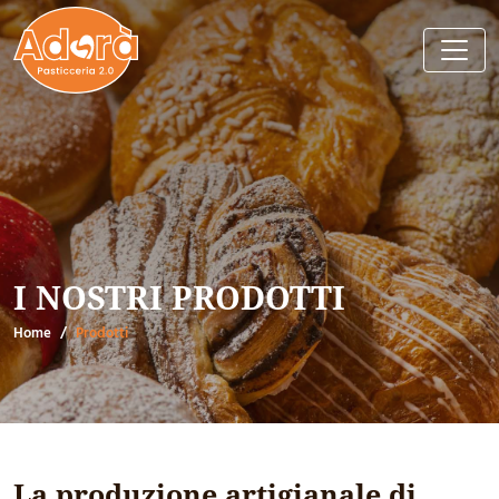
I NOSTRI PRODOTTI
Home
Prodotti
La produzione artigianale di